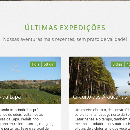
ÚLTIMAS EXPEDIÇÕES
Nossas aventuras mais recentes, sem prazo de validade!
1 dia
58 km
3 dias
1
o da Lapa
Circuito das Araucárias
tando os primórdios pré-
Um roteiro clássico, desconstruíd
anos do odois, voltamos às
belo e familiar espaço norte da Se
ias da Lapa. Pedalzinho
Catarinense. No tempo, também.
orano entre lembranças, monges,
mesmos produtores dos outros cir
 e porteiras. Teve o caracol de
oficiais de cicloturismo que você t