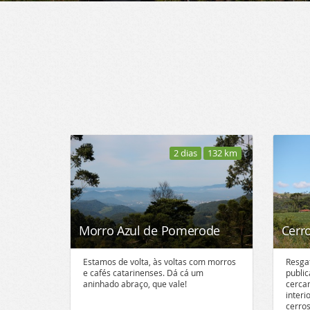
2 dias
132 km
Morro Azul de Pomerode
Cerr
Estamos de volta, às voltas com morros
Resga
e cafés catarinenses. Dá cá um
public
aninhado abraço, que vale!
cercan
interi
cerros