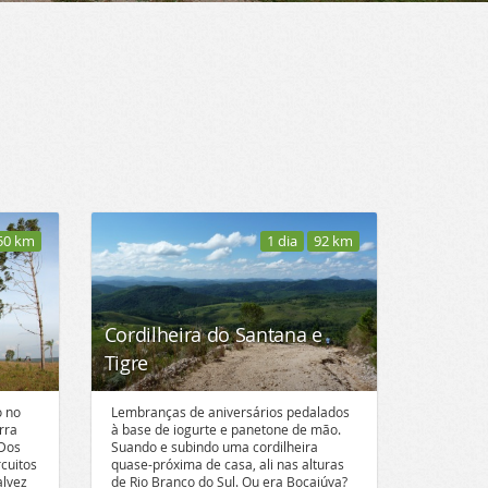
50 km
1 dia
92 km
Cordilheira do Santana e
Tigre
o no
Lembranças de aniversários pedalados
rra
à base de iogurte e panetone de mão.
 Dos
Suando e subindo uma cordilheira
cuitos
quase-próxima de casa, ali nas alturas
alvez
de Rio Branco do Sul. Ou era Bocaiúva?