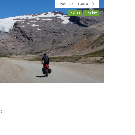
PASO VERGARA
7 dias
478 km
: