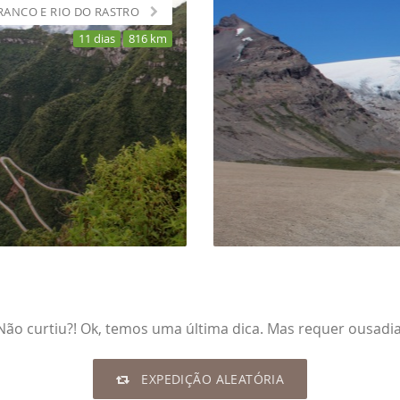
RANCO E RIO DO RASTRO
11 dias
816 km
Não curtiu?! Ok, temos uma última dica. Mas requer ousadia
EXPEDIÇÃO ALEATÓRIA