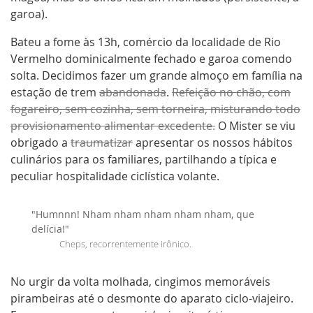
garoa).
Bateu a fome às 13h, comércio da localidade de Rio
Vermelho dominicalmente fechado e garoa comendo
solta. Decidimos fazer um grande almoço em família na
estação de trem
abandonada
.
Refeição no chão, com
fogareiro, sem cozinha, sem torneira, misturando todo
provisionamento alimentar excedente.
O Mister se viu
obrigado a
traumatizar
apresentar os nossos hábitos
culinários para os familiares, partilhando a típica e
peculiar hospitalidade ciclística volante.
"Humnnn! Nham nham nham nham nham, que
delícia!"
Cheps, recorrentemente irônico.
No urgir da volta molhada, cingimos memoráveis
pirambeiras até o desmonte do aparato ciclo-viajeiro.