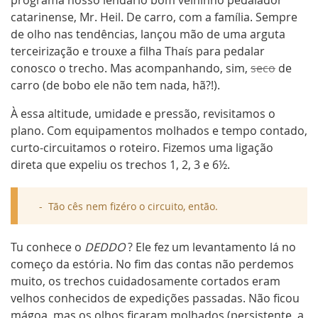
programa nosso lendário bom velhinho pedalador
catarinense, Mr. Heil. De carro, com a família. Sempre
de olho nas tendências, lançou mão de uma arguta
terceirização e trouxe a filha Thaís para pedalar
conosco o trecho. Mas acompanhando, sim,
seco
de
carro (de bobo ele não tem nada, hã?!).
À essa altitude, umidade e pressão, revisitamos o
plano. Com equipamentos molhados e tempo contado,
curto-circuitamos o roteiro. Fizemos uma ligação
direta que expeliu os trechos 1, 2, 3 e 6½.
Tão cês nem fizéro o circuito, então.
Tu conhece o
DEDDO
? Ele fez um levantamento lá no
começo da estória. No fim das contas não perdemos
muito, os trechos cuidadosamente cortados eram
velhos conhecidos de expedições passadas. Não ficou
mágoa, mas os olhos ficaram molhados (persistente, a