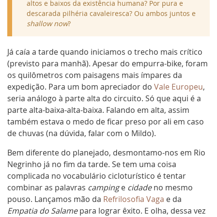
altos e baixos da existência humana? Por pura e
descarada pilhéria cavaleiresca? Ou ambos juntos e
shallow now
?
Já caía a tarde quando iniciamos o trecho mais crítico
(previsto para manhã). Apesar do empurra-bike, foram
os quilômetros com paisagens mais ímpares da
expedição. Para um bom apreciador do
Vale Europeu
,
seria análogo à parte alta do circuito. Só que aqui é a
parte alta-baixa-alta-baixa. Falando em alta, assim
também estava o medo de ficar preso por ali em caso
de chuvas (na dúvida, falar com o Mildo).
Bem diferente do planejado, desmontamo-nos em Rio
Negrinho já no fim da tarde. Se tem uma coisa
complicada no vocabulário cicloturístico é tentar
combinar as palavras
camping
e
cidade
no mesmo
pouso. Lançamos mão da
Refrilosofia Vaga
e da
Empatia do Salame
para lograr êxito. E olha, dessa vez