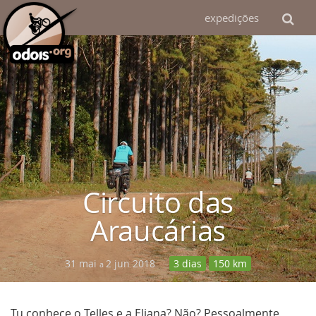
expedições
Circuito das
Araucárias
31 mai
2 jun 2018
3 dias
150 km
a
Tu conhece o Telles e a Eliana? Não? Pessoalmente,