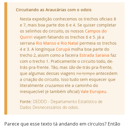
Circuitando as Araucárias com o odois
Nesta expedição conhecemos os trechos oficiais 8
e 7, mais boa parte dos 6 e 4. Se quiser completar
os selinhos do circuito, os nossos
Campos do
Quiriri
viajam fatiando os trechos 6 e 5. Já a
serrana
Rio Manso e Rio Natal
permeia os trechos
4 e 3. A longínqua
Corupá
molha boa parte do
trecho 2, assim como a faceira
Estrada Saraiva
faz
com o trecho 1. Praticamente o circuito todo, de-
trás-pra-frente. Tão, mas
tão
de-trás-pra-frente,
que algumas dessas viagens
no tempo
antecedem
a criação do circuito. Isso tudo sem esquecer que
literalmente
cruzamos
ele a caminho do
inesquecível (e também oficial)
Vale Europeu
.
Fonte:
DEDDO - Departamento Estatístico de
Dados Desnecessários do odois.
Parece que esse texto tá andando em círculos? Então