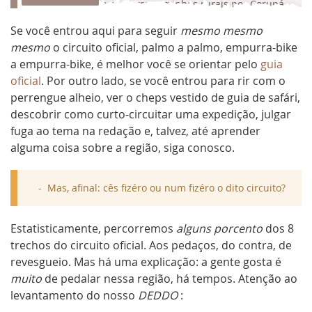
Sul, o trajeto percorre caminhos rurais por Corupá,
Rio Negrinho e Campo Alegre. Esbanja atrativos
Se você entrou aqui para seguir
mesmo mesmo
naturais, históricos e culturais beirando a bela
mesmo
o circuito oficial, palmo a palmo, empurra-bike
região serrana de Santa Catarina.
a empurra-bike, é melhor você se orientar pelo
guia
O circuito está dividido em 8 trechos que podem
oficial
. Por outro lado, se você entrou para rir com o
ser agrupados de acordo com o ritmo desejado e o
perrengue alheio, ver o cheps vestido de guia de safári,
tempo disponível. Além deles, algumas extensões
descobrir como curto-circuitar uma expedição, julgar
são sugeridas, como a
rota das cachoeiras
e os
campos do quiriri
. Você pode percorrer o circuito
fuga ao tema na redação e, talvez, até aprender
de forma autônoma, seguindo os mapas e
alguma coisa sobre a região, siga conosco.
sinalizações por conta própria, do jeitinho que a
gente gosta. Se preferir suporte profissional, há
guias e agências habilitados.
Mas, afinal: cês fizéro ou num fizéro o dito circuito?
Inaugurado em junho de 2012, o projeto é uma
iniciativa do
Consórcio Intermunicipal do Quiriri
Estatisticamente, percorremos
alguns porcento
dos 8
com a chancela dos excelentes roteiristas Telles &
trechos do circuito oficial. Aos pedaços, do contra, de
Eliana do
Clube de Cicloturismo do Brasil
. Todas as
revesgueio. Mas há uma explicação: a gente gosta é
informações para percorrer o circuito, organizadas
muito
de pedalar nessa região, há tempos. Atenção ao
primorosamente, você encontra no site oficial do
levantamento do nosso
DEDDO
:
Circuito das Araucárias
. Lá você também encontra
a opção de roteiro para caminhantes.