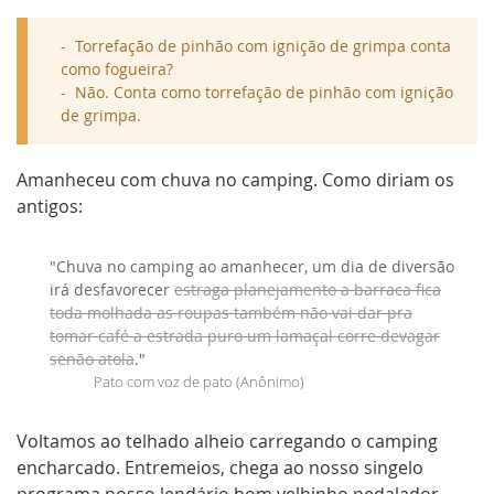
Torrefação de pinhão com ignição de grimpa conta
como fogueira?
Não. Conta como torrefação de pinhão com ignição
de grimpa.
Amanheceu com chuva no camping. Como diriam os
antigos:
"Chuva no camping ao amanhecer, um dia de diversão
irá desfavorecer
estraga planejamento a barraca fica
toda molhada as roupas também não vai dar pra
tomar café a estrada puro um lamaçal corre devagar
senão atola
."
Pato com voz de pato (Anônimo)
Voltamos ao telhado alheio carregando o camping
encharcado. Entremeios, chega ao nosso singelo