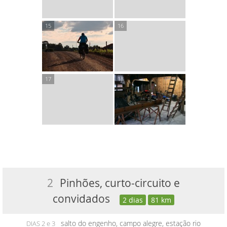
2
Pinhões, curto-circuito e
convidados
2 dias
81 km
salto do engenho, campo alegre, estação rio
DIAS 2 e 3