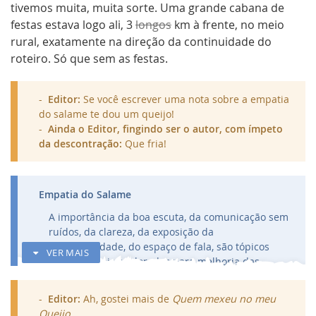
tivemos muita, muita sorte. Uma grande cabana de
festas estava logo ali, 3
longos
km à frente, no meio
rural, exatamente na direção da continuidade do
roteiro. Só que sem as festas.
Editor:
Se você escrever uma nota sobre a empatia
do salame te dou um queijo!
Ainda o Editor, fingindo ser o autor, com ímpeto
da descontração:
Que fria!
RECOLHER
Empatia do Salame
A importância da boa escuta, da comunicação sem
ruídos, da clareza, da exposição da
vulnerabilidade, do espaço de fala, são tópicos
VER MAIS
cada vez mais explorados para melhoria das
relações humanas. Contudo, a aplicação desses
entendimentos precisa estar alinhada e
Editor:
Ah, gostei mais de
Quem mexeu no meu
emoldurada no meio, no
locus
onde se dão as
Queijo
.