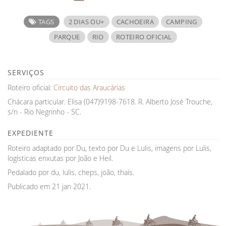
TAGS
2 DIAS OU+
CACHOEIRA
CAMPING
PARQUE
RIO
ROTEIRO OFICIAL
SERVIÇOS
Roteiro oficial:
Circuito das Araucárias
Chácara particular. Elisa (047)9198-7618. R. Alberto José Trouche,
s/n - Rio Negrinho - SC.
EXPEDIENTE
Roteiro adaptado por Du, texto por Du e Lulis, imagens por Lulis,
logísticas enxutas por João e Heil.
Pedalado por du, lulis, cheps, joão, thaís.
Publicado em 21 jan 2021.