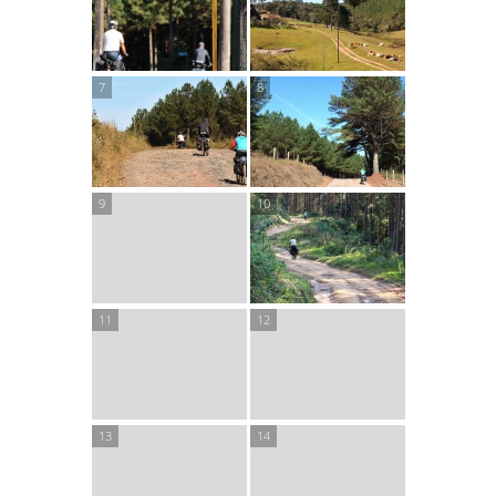
empatia
, não pela música). Não pelo
salame
,
porque a gente pede mesmo é refrigerante
vagabundo depois da prosa com interlocutor local.
Mas é que o salame, ele sim, está sempre ali. É o
indicador. Você parou num comércio (de
preferência sem placa); começou uma conversa
com um local; tem um balcão; tem um salame
pendurado; é batata (é salame): é o melhor espaço
para um diálogo sobre onde será possível
acampar; ou acantonar; ou alugar um quarto; ou
dormir ao relento; ou mesmo ser avisado de que é
melhor sumir dali.
Aviso Legal:
Não tente recriar o cenário da
Empatia
do Salame
na sua casa. Não vai funcionar. E não fica
legal.