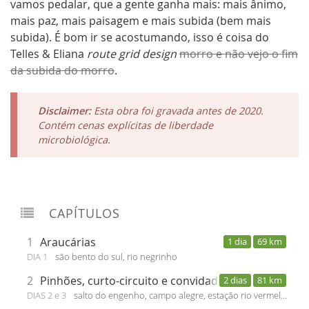
vamos pedalar, que a gente ganha mais: mais ânimo,
mais paz, mais paisagem e mais subida (bem mais
subida). É bom ir se acostumando, isso é coisa do
Telles & Eliana
route grid design
morro e não vejo o fim
da subida do morro
.
Disclaimer:
Esta obra foi gravada antes de 2020.
Contém cenas explícitas de liberdade
microbiológica.
CAPÍTULOS
1
Araucárias
1 dia
69 km
DIA 1
são bento do sul, rio negrinho
2
Pinhões, curto-circuito e convidados
2 dias
81 km
DIAS 2 e 3
salto do engenho, campo alegre, estação rio vermelho