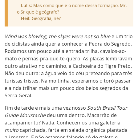
equilíbrio, mas a incrível vista exclusiva do cânion.
Lulis:
Mas como que é o nome dessa formação, Mr,
Com um bom tempo se pode conhecer tudo em
o Sr que é geógrafo?
uma caminhada só: percorrer toda a
borda do
Heil:
Geografia, né?
cânion
entre o mirante principal e a pedra do
segredo, algo no total de 10km.
Wind was blowing, the skyes were not so blue
e um trio
Acesso:
O Parque Nacional da Serra Geral, onde
está localizado o cânion, ainda não tem
de ciclistas ainda queria conhecer a
Pedra do Segredo
.
infraestrutura para receber turistas, apenas uma
Rodamos um pouco até a entrada trilha, cavalos-ao-
guarita de controle. Para chegar lá só tem um
mato e pernas-pra-que-te-quero. As placas lembravam
acesso, saindo do centro de Cambará do Sul - há
outro atrativo no caminho, a Cachoeira do Tigre Preto.
sinalização na cidade. A estrada, quase toda
Não deu outra: a água veio do céu preteando para três
asfaltada, termina na portaria do Parque.
turistas tristes. Na moitinha, esperamos o toró passar
Fontes:
e ainda trilhar mais um pouco dos belos segredos da
Guia Quatro Rodas Brasil 2012
CPRM.
Link
Serra Geral.
Mapa Turístico Aparados da Serra e Entrono,
ICMBIO.
Link
Fim de tarde e mais uma vez nosso
South Brasil Tour
Guide Moustache
deu uma dentro. Macarrão de
acampamento? Nada. Conhecemos uma galeteria
muito
caprichada, farta em salada orgânica plantada
ali mesmo. E não estamos falando só de galeto e