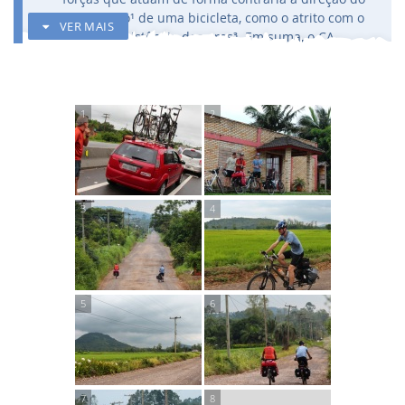
movimento¹ de uma bicicleta, como o atrito com o
VER MAIS
solo e a resistência dos ares³. Em suma, o CA
mensura o quanto o vivente sofre (se arrasta) para
se manter pedalando (ou não).
A redução do CA se manifesta na depleção das
forças contrárias (como nivelamento de pista e
vento favorável). Contudo, estudos recentes
demonstram que o CA tende a se auto regenerar,
restabelecendo níveis usuais de forma autônoma.
Exemplifiquemos. Um vivente pode calibrar os
pneus e perceber a melhora imediata de
rendimento (redução do CA). No entanto, após
algum tempo de pedalada contínua, a melhora
deixa de ser percebida e o indivíduo retorna à
condição de arrasto (regeneração do CA).
Em alguns casos a regeneração pode superar os
níveis iniciais, caracterizando agregadores como o
CAQ (coeficiente de agarro de quatis) e o DED
(deixa eu dormir).