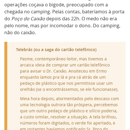
operações coçava o bigode, preocupado com a
chegada no camping. Pelas contas, bateríamos à porta
do
Poço do Caixão
depois das 22h. O medo não era
pelo nome, mas por incomodar o dono. Do camping,
não do caixão.
Telebrás (ou a saga do cartão telefônico)
Pasme, contemporâneo leitor, mas tivemos a
arcaica ideia de comprar um cartão telefônico
para avisar o Dr. Caixão. Anoiteceu em
Ermo
enquanto íamos pra lá e pra cá atrás de um
pedaço de plástico que nos permitisse usar um
orelhão (se o encontrássemos, se ele funcionasse).
Meia hora depois, atormentados pelo descaso com
uma tecnologia outrora tão próspera, percebemos
que um outro pedaço de plástico e silício poderia,
a custo similar, resolver a situação. A tela brilhou,
números foram digitados, o verde foi apertado, e
em instantes havíamos notificado Sr. Poço do