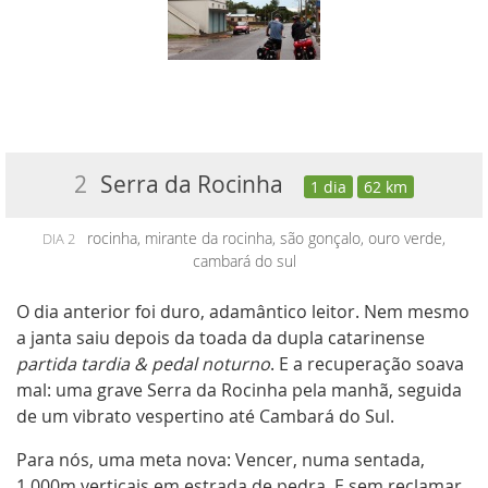
2
Serra da Rocinha
1 dia
62 km
rocinha, mirante da rocinha, são gonçalo, ouro verde,
DIA 2
cambará do sul
O dia anterior foi duro, adamântico leitor. Nem mesmo
a janta saiu depois da toada da dupla catarinense
partida tardia & pedal noturno
. E a recuperação soava
mal: uma grave Serra da Rocinha pela manhã, seguida
de um vibrato vespertino até Cambará do Sul.
Para nós, uma meta nova: Vencer, numa sentada,
1.000m verticais em estrada de pedra. E sem reclamar,