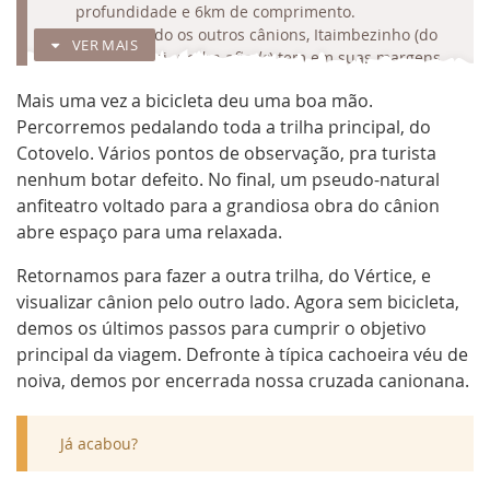
profundidade e 6km de comprimento.
Contrariando os outros cânions, Itaimbezinho (do
VER MAIS
tupi-guarani,
pedra afiada
) tem em suas margens
uma densa vegetação de araucárias, sem dúvida
Mais uma vez a bicicleta deu uma boa mão.
um diferencial na paisagem. É possível visitar os
Percorremos pedalando toda a trilha principal, do
dois lados do cânion, incluindo o vértice, sem
muito esforço. A caminhada mais longa - e bonita -
Cotovelo. Vários pontos de observação, pra turista
é a
trilha do cotovelo
, 3,5km até o final, com vários
nenhum botar defeito. No final, um pseudo-natural
mirantes impressionantes. Recompensadora
anfiteatro voltado para a grandiosa obra do cânion
também é a
trilha do vértice
, apenas 700m para
abre espaço para uma relaxada.
conhecer o
ponto de partida
do cânion e admirar
as extensas quedas d'água Véu de Noiva e
Retornamos para fazer a outra trilha, do Vértice, e
Andorinhas.
visualizar cânion pelo outro lado. Agora sem bicicleta,
Acesso:
O Parque Aparados da Serra, onde está
demos os últimos passos para cumprir o objetivo
localizado o cânion, oferece boa infraestrutura para
principal da viagem. Defronte à típica cachoeira véu de
o turista. Há sinalização nas trilhas, centro de
noiva, demos por encerrada nossa cruzada canionana.
visitantes, banheiro, estacionamento, etc. Para
chegar lá é possível ir:
via planalto - Cambará do
Sul
, seguindo a sinalização a partir da cidade, sendo
Já acabou?
quase todo trecho em saibro trafegável;
via litoral
,
saindo da BR101 sentido Praia Grande e, depois do