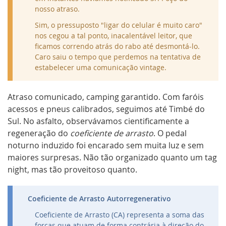
nosso atraso.
Sim, o pressuposto "ligar do celular é muito caro"
nos cegou a tal ponto, inacalentável leitor, que
ficamos correndo atrás do rabo até desmontá-lo.
Caro saiu o tempo que perdemos na tentativa de
estabelecer uma comunicação vintage.
Atraso comunicado, camping garantido. Com faróis
acessos e pneus calibrados, seguimos até Timbé do
Sul. No asfalto, observávamos cientificamente a
regeneração do
coeficiente de arrasto
. O pedal
noturno induzido foi encarado sem muita luz e sem
maiores surpresas. Não tão organizado quanto um
tag
night
, mas tão proveitoso quanto.
RECOLHER
Coeficiente de Arrasto Autorregenerativo
Coeficiente de Arrasto (CA) representa a soma das
forças que atuam de forma contrária à direção do