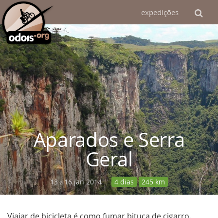
expedições
Aparados e Serra
Geral
13
16 jan 2014
4 dias
245 km
a
Viajar de bicicleta é como fumar bituca de cigarro.