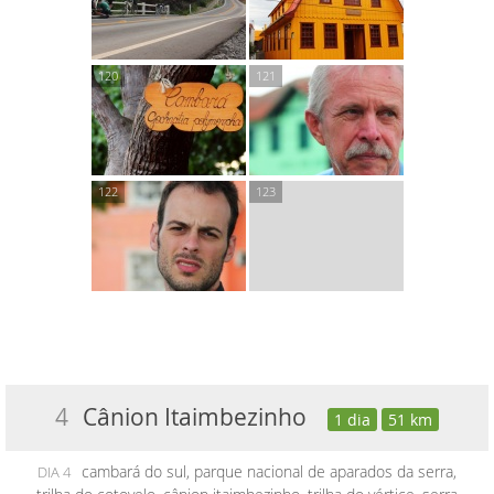
4
Cânion Itaimbezinho
1 dia
51 km
cambará do sul, parque nacional de aparados da serra,
DIA 4