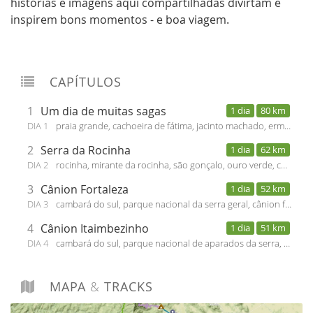
histórias e imagens aqui compartilhadas divirtam e
inspirem bons momentos - e boa viagem.
CAPÍTULOS
1
Um dia de muitas sagas
1 dia
80 km
DIA 1
praia grande, cachoeira de fátima, jacinto machado, ermo, turvo, timbé do sul, rocinha
2
Serra da Rocinha
1 dia
62 km
DIA 2
rocinha, mirante da rocinha, são gonçalo, ouro verde, cambará do sul
3
Cânion Fortaleza
1 dia
52 km
DIA 3
cambará do sul, parque nacional da serra geral, cânion fortaleza, trilha do mirante fortaleza, trilha da pedra do segredo e tigre preto, cambará do sul
4
Cânion Itaimbezinho
1 dia
51 km
DIA 4
cambará do sul, parque nacional de aparados da serra, trilha do cotovelo, cânion itaimbezinho, trilha do vértice, serra do faxinal, praia grande
MAPA
&
TRACKS