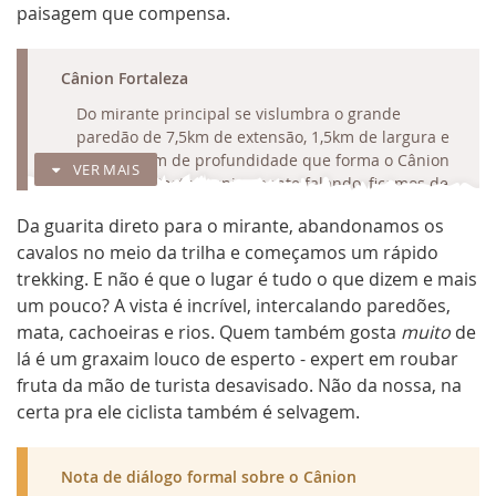
paisagem que compensa.
RECOLHER
Cânion Fortaleza
Do mirante principal se vislumbra o grande
paredão de 7,5km de extensão, 1,5km de largura e
quase 900m de profundidade que forma o Cânion
VER MAIS
Fortaleza. Poeto-tecnicamente falando, ficamos de
frente para
uns dos mais magníficos e
Da guarita direto para o mirante, abandonamos os
imponentes acidentes geomorfológicos do Brasil
.
cavalos no meio da trilha e começamos um rápido
A beleza é realmente impressionante, distribuída
entre paredes rochosas, densa vegetação e
trekking. E não é que o lugar é tudo o que dizem e mais
extensas quedas d'água. A trilha de 1km que parte
um pouco? A vista é incrível, intercalando paredões,
do estacionamento ao mirante é um atrativo à
mata, cachoeiras e rios. Quem também gosta
muito
de
parte.
lá é um
graxaim
louco de esperto - expert em roubar
Outra boa pedida por ali é a
trilha da pedra do
fruta da mão de turista desavisado. Não da nossa, na
segredo
, 3km (ida e volta), que passa pela
certa pra
ele
ciclista também é selvagem.
belíssima cachoeira do tigre preto. O segredo do
monolito de 5m de altura apoiado em uma
pequena base rochosa não é apenas seu
Nota de diálogo formal sobre o Cânion