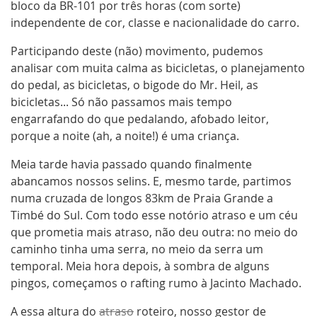
bloco da BR-101 por três horas (com sorte)
independente de cor, classe e nacionalidade do carro.
Participando deste (não) movimento, pudemos
analisar com
muita calma
as bicicletas, o planejamento
do pedal, as bicicletas, o bigode do Mr. Heil, as
bicicletas... Só não passamos mais tempo
engarrafando do que pedalando, afobado leitor,
porque a noite (ah, a noite!) é uma criança.
Meia tarde havia passado quando finalmente
abancamos nossos selins. E, mesmo tarde, partimos
numa cruzada de longos 83km de Praia Grande a
Timbé do Sul. Com todo esse notório atraso e um céu
que prometia mais atraso, não deu outra: no meio do
caminho tinha uma serra, no meio da serra um
temporal. Meia hora depois, à sombra de alguns
pingos, começamos o
rafting
rumo à
Jacinto Machado
.
A essa altura do
atraso
roteiro, nosso gestor de