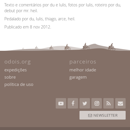
Texto e comentários por du e lulis, fotos por lulis, roteiro por du,
debut por mr. heil.
Pedalado por du, lulis, thiago, arce, heil.
Publicado em 8 nov 2012.
odois.org
parceiros
expedições
melhor idade
sobre
garagem
política de uso
NEWSLETTER