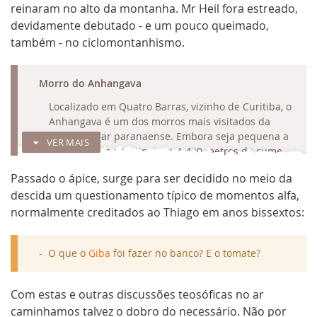
reinaram no alto da montanha. Mr Heil fora estreado,
devidamente debutado - e um pouco queimado,
também - no ciclomontanhismo.
RECOLHER
Morro do Anhangava
Localizado em Quatro Barras, vizinho de Curitiba, o
Anhangava é um dos morros mais visitados da
Serra do Mar paranaense. Embora seja pequena a
VER MAIS
dificuldade para atingir os 1.420 metros do cume,
caminhada estimada em 2h, alguns trechos de
Passado o ápice, surge para ser decidido no meio da
grampos (escadas em paredes) e de ascensão na
descida um questionamento típico de momentos alfa,
rocha em plano inclinado garantem o tom da
aventura. Mirantes intermediários e no cume
normalmente creditados ao Thiago em anos bissextos:
oferecem uma boa vista para o Conjunto Marumbi,
Serra da Farinha Seca, Serra do Ibitirati e represas
O que o
Giba
foi fazer no banco? E o tomate?
de Piraquara.
O nome Anhangava, de origem tupi-guarani,
significa "morada do
diabo
espírito mau",
Com estas e outras discussões teosóficas no ar
denominação atribuída pelos índios dado o
caminhamos talvez o dobro do necessário. Não por