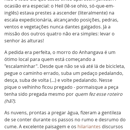
ocasião era especial: o Heil (lê-se ohio, só-que-em-
inglês) estava prestes a ascender (literalmente) na
escala expedicionária, alcançando posições, pedras,
ventos e vegetações nunca dantes galgados. Já a
missão dos outros quatro não era simples: levar o
senhor às alturas!
A pedida era perfeita, o morro do Anhangava é um
ótimo local para quem está começando a
"escalaminhar". Desde que não se vá até lá de bicicleta,
pegue o caminho errado, suba um pedaço pedalando,
desça, suba de volta (...) e volte pedalando. Nesse
pique o velhinho ficou pregado - pormaisque a peça
tenha sido pregada mesmo por
quem fez esse roteiro
(hã?)
.
As nuvens, prontas a pregar água, fizeram a gentileza
de se conter durante os passos no rumo e desrumo do
cume. A excelente paisagem e os
hilariantes
discursos