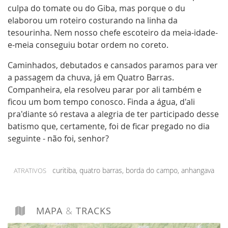
frequente acúmulo de nuvens ocultando o cume
culpa do tomate ou do Giba, mas porque o du
do morro. O local é famoso pelas saídas de vôo
elaborou um roteiro costurando na linha da
livre próximas ao cume, por ser um grande
tesourinha. Nem nosso chefe escoteiro da meia-idade-
parque/escola de escalada no Paraná e pelas
e-meia conseguiu botar ordem no coreto.
controversas missas realizadas no cume no dia do
trabalhador.
Caminhados, debutados e cansados paramos para ver
Acessos:
a passagem da chuva, já em Quatro Barras.
A:
Partindo do centro de Quatro Barras, seguir para
Companheira, ela resolveu parar por ali também e
a localidade de Borda do Campo. A via principal (Rua
ficou um bom tempo conosco. Finda a água, d'ali
das Pedreiras / Izahir Lago) leva até o Trailer do IAP,
pra'diante só restava a alegria de ter participado desse
de onde parte a trilha.
batismo que, certamente, foi de ficar pregado no dia
B:
Também de Quatro Barras, tomar a direção de
Borda do Campo até surgirem placas indicando
seguinte - não foi, senhor?
"Campo da Asa Delta". Seguir as indicações para
acessar a "trilha da Asa Delta", que oferece menos
dificuldade para acessar o cume.
curitiba, quatro barras, borda do campo, anhangava
ATRATIVOS
C:
Num acesso de C-gurança lembramos que em
caminhadas na montanha é sempre recomendado ir
acompanhado de alguém que conheça o local. No
caso específico do Anhnagava existem muitos
MAPA
&
TRACKS
entroncamentos que podem causar dúvidas e
problemas.