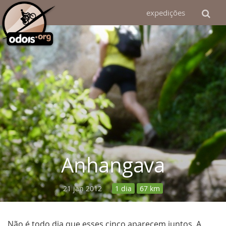
expedições
Anhangava
21 jan 2012
1 dia
67 km
Não é todo dia que esses cinco aparecem juntos. A