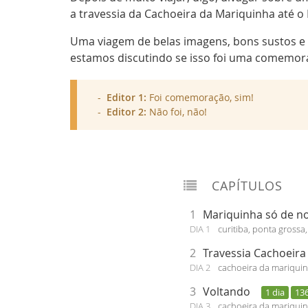
a travessia da Cachoeira da Mariquinha até o
Uma viagem de belas imagens, bons sustos e 
estamos discutindo se isso foi uma comemora
Editor 1:
Foi comemoração, sim!
Editor 2:
Não foi, não!
CAPÍTULOS
1
Mariquinha só de n
DIA 1
curitiba, ponta grossa
2
Travessia Cachoeira
DIA 2
cachoeira da mariqui
3
Voltando
1 dia
13
DIA 3
cachoeira da mariquinh