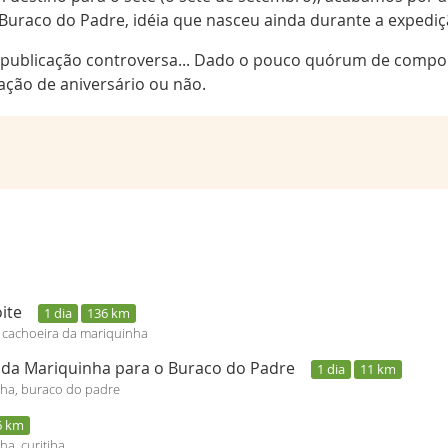
 Buraco do Padre, idéia que nasceu ainda durante a expedi
publicação controversa... Dado o pouco quórum de compone
ção de aniversário ou não.
oite
1 dia
136 km
, cachoeira da mariquinha
 da Mariquinha para o Buraco do Padre
1 dia
11 km
nha, buraco do padre
6 km
a, curitiba