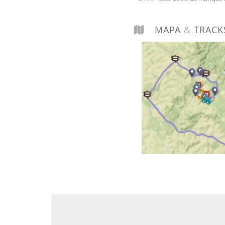
MAPA
&
TRACK