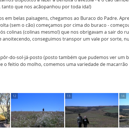
... tanto que nos acãopanhou por toda ida!)
s em belas paisagens, chegamos ao Buraco do Padre. Aprec
volta (sem o cão) começamos por cima do buraco - começou b
) após colinas (colinas mesmo!) que nos obrigavam a sair do
e anoitecendo, conseguimos transpor um vale por sorte, 
pôr-do-sol-já-posto (posto também que pudemos ver um belo
e o feitio do molho, comemos uma variedade de macarrão n