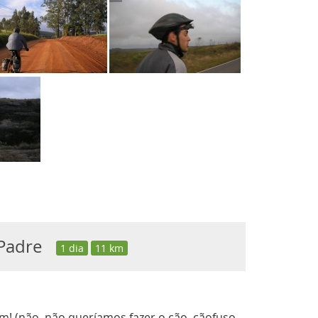
 Padre
1 dia
11 km
ém! (não, não queríamos fazer o cão, cãofuso