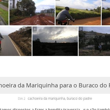
choeira da Mariquinha para o Buraco do
cachoeira da mariquinha, buraco do padre
DIA 2
tamos dispostos a fazer a bendita travessia - e o cão tamb