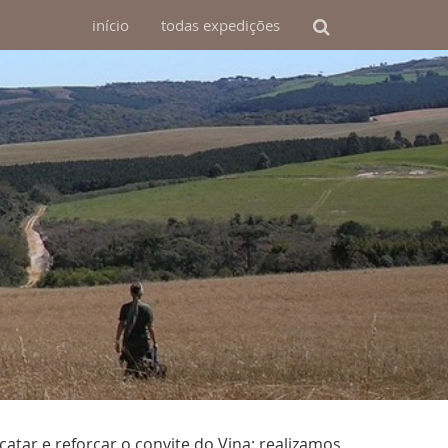
início
todas
expedições
atar e reforçar o convite do Vina: realizamos