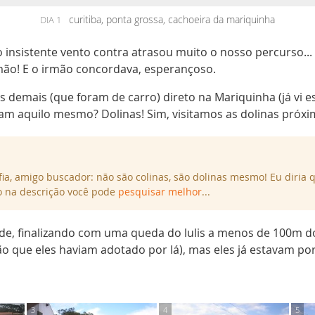
curitiba, ponta grossa, cachoeira da mariquinha
DIA 1
insistente vento contra atrasou muito o nosso percurso...
mão! E o irmão concordava, esperançoso.
emais (que foram de carro) direto na Mariquinha (já vi ess
mam aquilo mesmo? Dolinas! Sim, visitamos as dolinas próxi
afia, amigo buscador: não são colinas, são dolinas mesmo! Eu diri
o na descrição você pode
pesquisar melhor
...
e, finalizando com uma queda do lulis a menos de 100m d
o que eles haviam adotado por lá), mas eles já estavam p