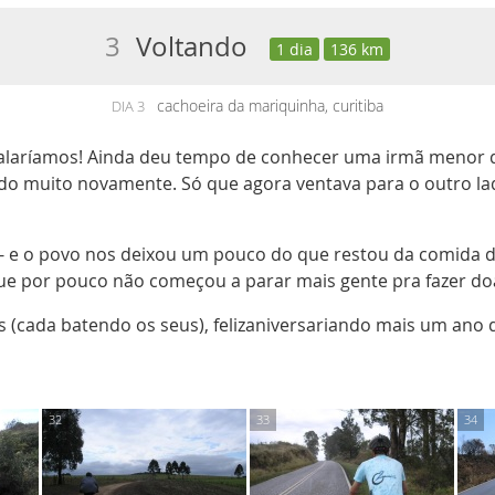
3
Voltando
1 dia
136 km
cachoeira da mariquinha, curitiba
DIA 3
dalaríamos! Ainda deu tempo de conhecer uma irmã menor d
o muito novamente. Só que agora ventava para o outro lad
u - e o povo nos deixou um pouco do que restou da comid
que por pouco não começou a parar mais gente pra fazer doaç
(cada batendo os seus), felizaniversariando mais um ano de