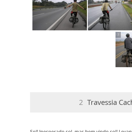
2
Travessia Ca
Sol! Inesperado sol, mas bem vindo sol! Levan