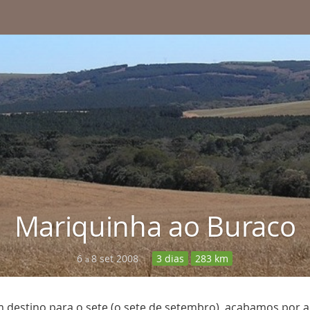
Mariquinha ao Buraco
6
8 set 2008
3 dias
283 km
a
m destino para o sete (o sete de setembro), acabamos por ac