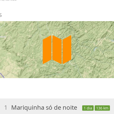
S
1
Mariquinha só de noite
1 dia
136 km