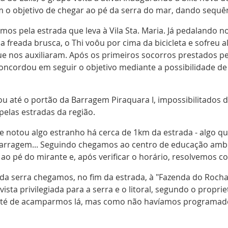
m o objetivo de chegar ao pé da serra do mar, dando sequê
os pela estrada que leva à Vila Sta. Maria. Já pedalando n
reada brusca, o Thi voôu por cima da bicicleta e sofreu a
e nos auxiliaram. Após os primeiros socorros prestados pel
concordou em seguir o objetivo mediante a possibilidade d
 até o portão da Barragem Piraquara I, impossibilitados d
elas estradas da região.
notou algo estranho há cerca de 1km da estrada - algo qu
barragem... Seguindo chegamos ao centro de educação ambi
ao pé do mirante e, após verificar o horário, resolvemos c
 da serra chegamos, no fim da estrada, à "Fazenda do Roch
vista privilegiada para a serra e o litoral, segundo o propr
 até de acamparmos lá, mas como não havíamos programad