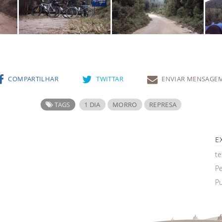
COMPARTILHAR
TWITTAR
ENVIAR MENSAGE
TAGS
1 DIA
MORRO
REPRESA
E
te
Pe
Pu