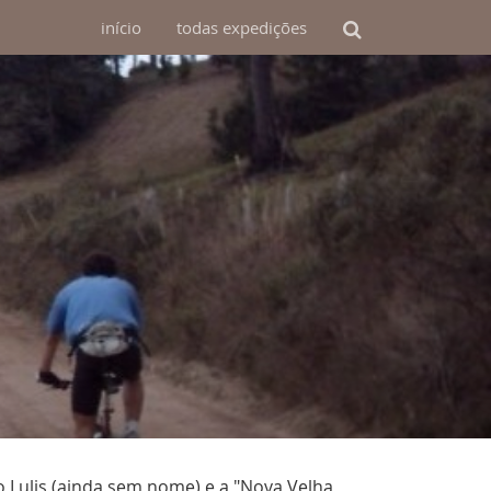
início
todas
expedições
o Lulis (ainda sem nome) e a "Nova Velha