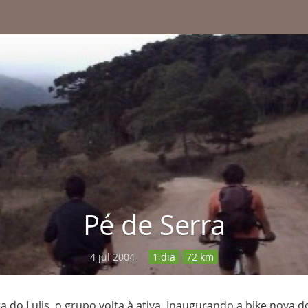
Pé de Serra
4 jul 2004
1 dia
72 km
 do Lulis, o grupo volta à ativa. Inaugurando a bike nova d