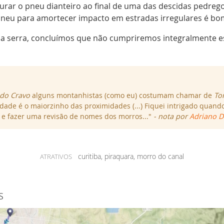
urar o pneu dianteiro ao final de uma das descidas pedreg
 pneu para amortecer impacto em estradas irregulares é bom
 da serra, concluímos que não cumpriremos integralmente e
do Cravo
alguns montanhistas (como eu) costumam chamar de
To
rdade é o maiorzinho das proximidades (...) Fiquei intrigado quand
e e fazer uma revisão de nomes dos morros..."
- nota por
Adriano D
curitiba, piraquara, morro do canal
ATRATIVOS
S