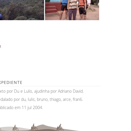
M
XPEDIENTE
xto por Du e Lulis, ajudinha por Adriano David.
dalado por du, lulis, bruno, thiago, arce, fran6.
blicado em 11 jul 2004.