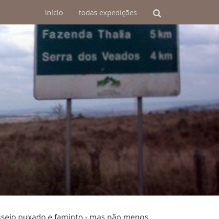
início
todas
expedições
sseio puxado e faminto - mas não menos