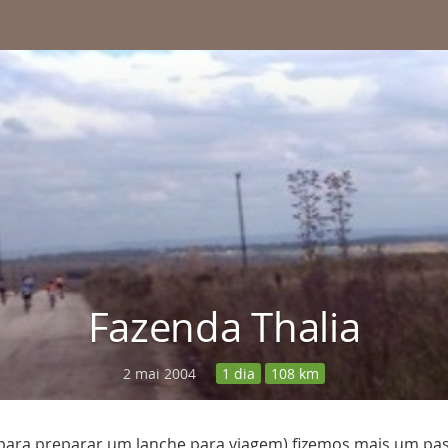
Fazenda Thalia
2 mai 2004
1 dia
108 km
 para preparar um lanche para viagem) fizemos mais um pa