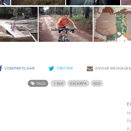
COMPARTILHAR
TWITTAR
ENVIAR MENSAGE
TAGS
1 DIA
ESCARPA
RIO
E
te
Pe
Pu