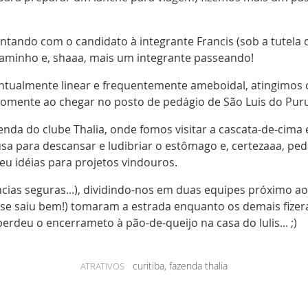
ontando com o candidato à integrante Francis (sob a tutela
aminho e, shaaa, mais um integrante passeando!
almente linear e frequentemente ameboidal, atingimos o 
omente ao chegar no posto de pedágio de São Luis do Puru
enda do clube Thalia, onde fomos visitar a cascata-de-cima 
a para descansar e ludibriar o estômago e, certezaaa, ped
u idéias para projetos vindouros.
ncias seguras...), dividindo-nos em duas equipes próximo a
uro se saiu bem!) tomaram a estrada enquanto os demais fi
rdeu o encerrameto à pão-de-queijo na casa do lulis... ;)
curitiba, fazenda thalia
ATRATIVOS