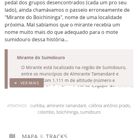
pedal dos grupos desencontrados (cada um pro seu
lado), ainda chamávamos o passeio erroneamente de
"Mirante do Boichininga", nome de uma localidade
próxima. Mal sabíamos que o mirante recebia um
nome muito mais do que adequado para o mote
sumidouro dessa história...
RECOLHER
Mirante do Sumidouro
O Mirante está localizado na região de Sumidouro,
entre os municípios de Almirante Tamandaré e
Colombo. Com 1.111 m de altitude (número e
VER MAIS
tanto), sua visada permite avistar o centro de
Colombo, muitas pedreiras da região e, ao fundo,
Curitiba e a Serra do Mar paranaense.
curitiba, almirante tamandaré, colônia antônio prado,
ATRATIVOS
Acesso
: são dois os acessos principais: (a) Contorno
colombo, boichininga, sumidouro
Norte, entre Alm. Tamandaré e Colombo (jura?); e (b)
estradas rurais nas proximidades da Igreja da
Comunidade dos Franças. Este segundo acesso,
muito comprometido pela erosão do solo (moto e
MAPA
&
TRACKS