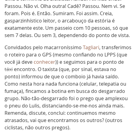
Passou. Não vi. Olha outra! Cadê? Passou. Nem vi. Se
foram. Pois é. Então. Sumiram. Foi assim. Creia,
gasparzinhístico leitor, o arcabouço da estória é
exatamente este. Um passeio com 10 pessoas, só que
sem 7 delas. Ou sem 3, dependendo do ponto de vista.
Convidados pelo macarroníssimo
Tagliari
, transferimos
o roteiro para o GPS (mesmo confiando no LPPS (que
você já deve
conhecer
)) e seguimos para o ponto de
táxi
encontro. O taxista (que, por sinal, estava no
ponto) informou de que o comboio já havia saído.
Como nesta hora nada funciona (celular, telepatia ou
fumaça), fincamos a botina em busca do desgarrado
grupo. Não-tão-desgarrado foi o prego que amplexou
o pneu do Lulis, distanciando-se-me-nos ainda mais.
Remenda, discute, conclui: continuemos mesmo
atrasados, vai que encontramos os outros? (outros
ciclistas, não outros pregos).