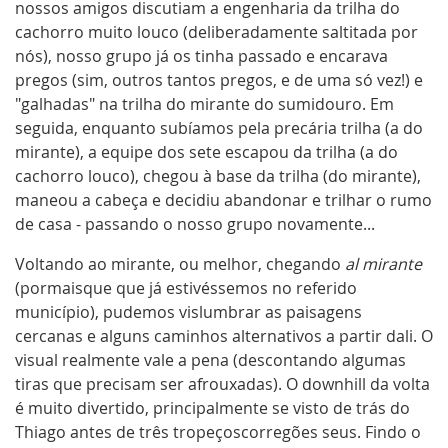
nossos amigos discutiam a engenharia da trilha do
cachorro muito louco (deliberadamente saltitada por
nós), nosso grupo já os tinha passado e encarava
pregos (sim, outros tantos pregos, e de uma só vez!) e
"galhadas" na trilha do mirante do sumidouro. Em
seguida, enquanto subíamos pela precária trilha (a do
mirante), a equipe dos sete escapou da trilha (a do
cachorro louco), chegou à base da trilha (do mirante),
maneou a cabeça e decidiu abandonar e trilhar o rumo
de casa - passando o nosso grupo novamente...
Voltando ao mirante, ou melhor, chegando
al mirante
(pormaisque que já estivéssemos no referido
município), pudemos vislumbrar as paisagens
cercanas e alguns caminhos alternativos a partir dali. O
visual realmente vale a pena (descontando algumas
tiras que precisam ser afrouxadas). O downhill da volta
é muito divertido, principalmente se visto de trás do
Thiago antes de três tropeçoscorregões seus. Findo o