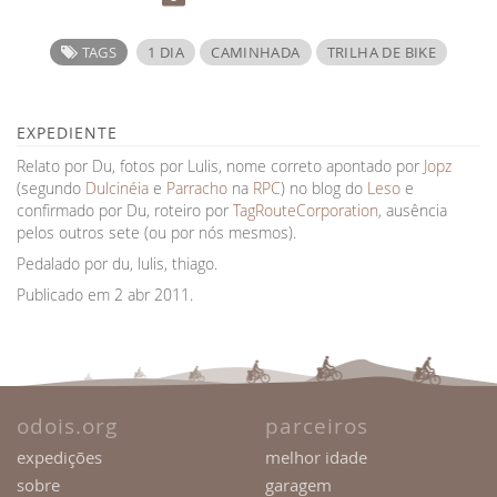
TAGS
1 DIA
CAMINHADA
TRILHA DE BIKE
EXPEDIENTE
Relato por Du, fotos por Lulis, nome correto apontado por
Jopz
(segundo
Dulcinéia
e
Parracho
na
RPC
) no blog do
Leso
e
confirmado por Du, roteiro por
TagRouteCorporation
, ausência
pelos outros sete (ou por nós mesmos).
Pedalado por du, lulis, thiago.
Publicado em 2 abr 2011.
odois.org
parceiros
expedições
melhor idade
sobre
garagem