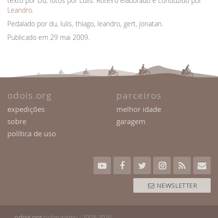
texto por Dú, fotos por Lulis. Roteiro elaborado e conduzido por
Leandro
.
Pedalado por du, lulis, thiago, leandro, gert, jonatan.
Publicado em 29 mai 2009.
odois.org
parceiros
expedições
melhor idade
sobre
garagem
política de uso
NEWSLETTER
odois.org
cicloturismo · 2003-2026