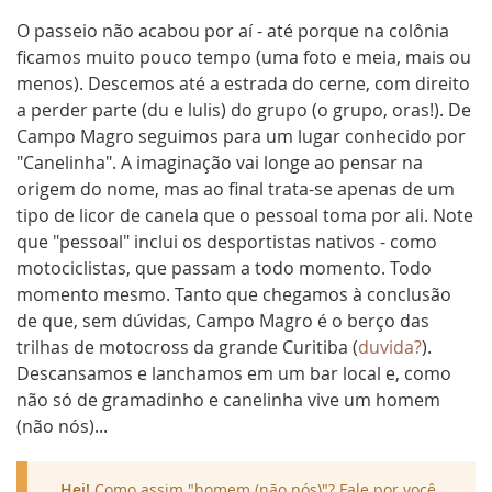
O passeio não acabou por aí - até porque na colônia
ficamos muito pouco tempo (uma foto e meia, mais ou
menos). Descemos até a estrada do cerne, com direito
a perder parte (du e lulis) do grupo (o grupo, oras!). De
Campo Magro seguimos para um lugar conhecido por
"Canelinha". A imaginação vai longe ao pensar na
origem do nome, mas ao final trata-se apenas de um
tipo de licor de canela que o pessoal toma por ali. Note
que "pessoal" inclui os desportistas nativos - como
motociclistas, que passam a todo momento. Todo
momento mesmo. Tanto que chegamos à conclusão
de que, sem dúvidas, Campo Magro é o berço das
trilhas de motocross da grande Curitiba (
duvida?
).
Descansamos e lanchamos em um bar local e, como
não só de gramadinho e canelinha vive um homem
(não nós)...
Hei!
Como assim "homem (não nós)"? Fale por você,