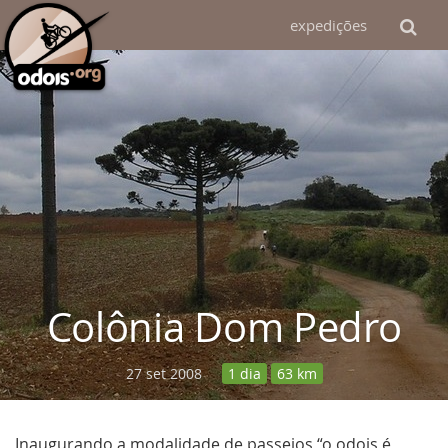
expedições
Colônia Dom Pedro
27 set 2008
1 dia
63 km
Inaugurando a modalidade de passeios “o odois é