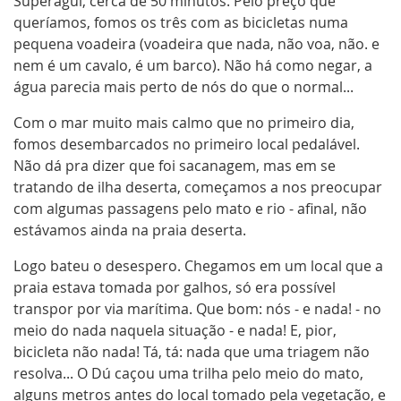
Superagüi, cerca de 50 minutos. Pelo preço que
queríamos, fomos os três com as bicicletas numa
pequena voadeira (voadeira que nada, não voa, não. e
nem é um cavalo, é um barco). Não há como negar, a
água parecia mais perto de nós do que o normal...
Com o mar muito mais calmo que no primeiro dia,
fomos desembarcados no primeiro local pedalável.
Não dá pra dizer que foi sacanagem, mas em se
tratando de ilha deserta, começamos a nos preocupar
com algumas passagens pelo mato e rio - afinal, não
estávamos ainda na praia deserta.
Logo bateu o desespero. Chegamos em um local que a
praia estava tomada por galhos, só era possível
transpor por via marítima. Que bom: nós - e nada! - no
meio do nada naquela situação - e nada! E, pior,
bicicleta não nada! Tá, tá: nada que uma triagem não
resolva... O Dú caçou uma trilha pelo meio do mato,
alguns metros antes do local tomado pela vegetação, e