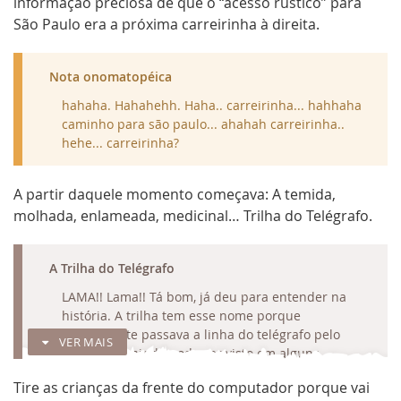
informação preciosa de que o “acesso rústico” para
São Paulo era a próxima carreirinha à direita.
Nota onomatopéica
hahaha. Hahahehh. Haha.. carreirinha... hahhaha
caminho para são paulo... ahahah carreirinha..
hehe... carreirinha?
A partir daquele momento começava: A temida,
molhada, enlameada, medicinal… Trilha do Telégrafo.
RECOLHER
A Trilha do Telégrafo
LAMA!! Lama!! Tá bom, já deu para entender na
história. A trilha tem esse nome porque
antigamente passava a linha do telégrafo pelo
VER MAIS
lugar - que ainda pode ser visto em alguns
trechos. Saindo de Guaraqueçaba, são 8km pela
Tire as crianças da frente do computador porque vai
PR405 até chegar em um cruzamento que dá