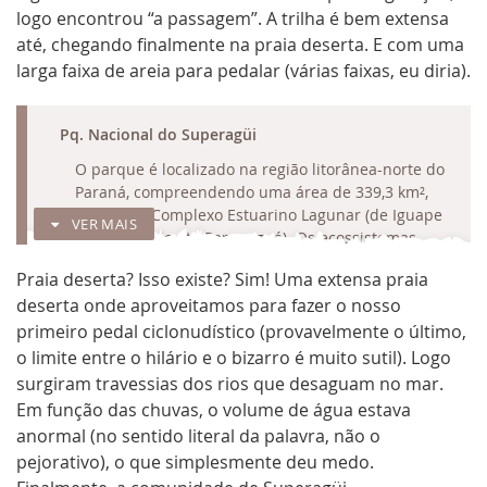
logo encontrou “a passagem”. A trilha é bem extensa
até, chegando finalmente na praia deserta. E com uma
larga faixa de areia para pedalar (várias faixas, eu diria).
RECOLHER
Pq. Nacional do Superagüi
O parque é localizado na região litorânea-norte do
Paraná, compreendendo uma área de 339,3 km²,
dentro do Complexo Estuarino Lagunar (de Iguape
VER MAIS
em São Paulo até Paranaguá). Os ecossistemas
predominantes são: floresta, maguezais e restinga.
Praia deserta? Isso existe? Sim! Uma extensa praia
Dentre as diversas ilhas, as mais visitadas são:
deserta onde aproveitamos para fazer o nosso
Superagüi, Pinheiro, Pinheirinho e Peças.
primeiro pedal ciclonudístico (provavelmente o último,
Um dos principais atrativos da região é a praia
o limite entre o hilário e o bizarro é muito sutil). Logo
deserta. Possui 38km de extensão de praias
surgiram travessias dos rios que desaguam no mar.
virgens, podendo ser visitada a pé ou de bicicleta.
Em função das chuvas, o volume de água estava
Para chegar lá é possível seguir desde a
comunidade de Superagüi pela praia ou caminhar
anormal (no sentido literal da palavra, não o
na "Trilha da Lagoa". Essa última possui 3km, onde
pejorativo), o que simplesmente deu medo.
é possível observar uma formação de restinga com