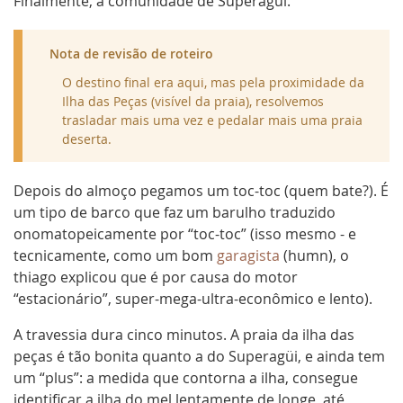
Finalmente, a comunidade de Superagüi.
muitas bromélias, diferentes tipos de líquenes,
orquídeas e outras espécies.
Nota de revisão de roteiro
O único local onde é permitido pernoitar em toda
ilha do Superagüi é na própria comunidade; nos
O destino final era aqui, mas pela proximidade da
outros locais é permitido apenas transitar.
Ilha das Peças (visível da praia), resolvemos
trasladar mais uma vez e pedalar mais uma praia
Fonte:
Ibama.
deserta.
Depois do almoço pegamos um toc-toc (quem bate?). É
um tipo de barco que faz um barulho traduzido
onomatopeicamente por “toc-toc” (isso mesmo - e
tecnicamente, como um bom
garagista
(humn), o
thiago explicou que é por causa do motor
“estacionário”, super-mega-ultra-econômico e lento).
A travessia dura cinco minutos. A praia da ilha das
peças é tão bonita quanto a do Superagüi, e ainda tem
um “plus”: a medida que contorna a ilha, consegue
identificar a ilha do mel lentamente de longe, até