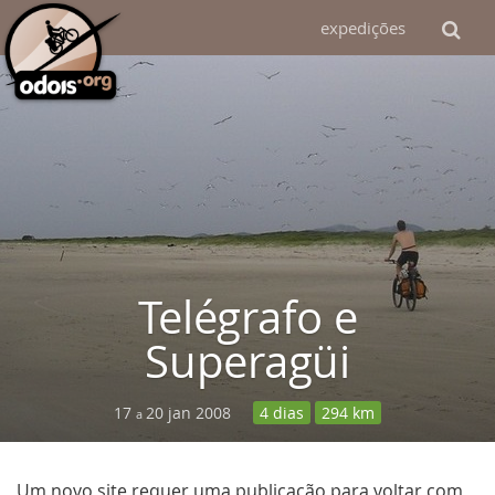
expedições
Telégrafo e
Superagüi
17
20 jan 2008
4 dias
294 km
a
Um novo site requer uma publicação para voltar com