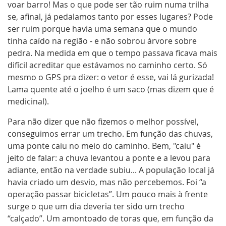
voar barro! Mas o que pode ser tão ruim numa trilha
acesso à estrada de Batuva. Mais 15km e chega-se
até o início da trilha na própria localidade. A trilha
se, afinal, já pedalamos tanto por esses lugares? Pode
em si compreende cerca de 6km. É muito
ser ruim porque havia uma semana que o mundo
conhecida na região pelos “desafios de moto-
tinha caído na região - e não sobrou árvore sobre
cross”. É bicicletável em alguns trechos, mas
pedra. Na medida em que o tempo passava ficava mais
praticamente empurrável na maioria deles. O
difícil acreditar que estávamos no caminho certo. Só
lugar é sem dúvida muito bonito e inóspito. A
mesmo o GPS pra dizer: o vetor é esse, vai lá gurizada!
divisa de PR com SP é marcada pela placa de
Lama quente até o joelho é um saco (mas dizem que é
entrada do Parque Estadual de Jacupiranga.
medicinal).
A trilha acaba em uma escola, onde já existe
acesso para carros. Mais 7km e está a Estrada
Para não dizer que não fizemos o melhor possível,
Cananéia – Ariri. Seguindo ao primeiro destino é
conseguimos errar um trecho. Em função das chuvas,
possível seguir por São Paulo até chegar nas
uma ponte caiu no meio do caminho. Bem, "caiu" é
grandes rodovias, como a br116, de volta a
jeito de falar: a chuva levantou a ponte e a levou para
Curitiba. No sentido Ariri, chega-se à uma
pequena cidade portuária (Ariri, por acaso no fim
adiante, então na verdade subiu... A população local já
da linha), conhecida como destino dos praticantes
havia criado um desvio, mas não percebemos. Foi “a
de pesca por lazer.
operação passar bicicletas”. Um pouco mais à frente
surge o que um dia deveria ter sido um trecho
“calçado”. Um amontoado de toras que, em função da