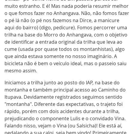
muito estranho. E é! Mas nada poderia resumir melhor
o que fomos fazer no Anhangava. Não, não fomos fazer
o pé lá não (o pé nos fazemos na Dirce, a manicure
aqui do bairro) (digo, pedicure). Fomos percorrer uma
trilha na base do Morro do Anhangava, com o objetivo
de identificar a entrada original da trilha que leva ao
cume (usada por quase todos os montanhistas), algo
que ainda estava somente no nosso imaginário. A
bicicleta não é bem o veículo ideal, mas o passeio saiu
mesmo assim.
Iniciamos a trilha junto ao posto do IAP, na base do
montanha e também principal acesso ao Caminho do
Itupava. Devidamente registrados seguimos sentido
"montanha". Diferente das expectativas, o trajeto foi
rápido, porém com dois acidentes durante a trilha,
prejudicando o componente Lulis e o convidado Vina.
Falando nisso, vejam o Vina (ou Salsicha)! Ele está aí,
pedalando a sua caloi, seja bem vindo! Primeiramente