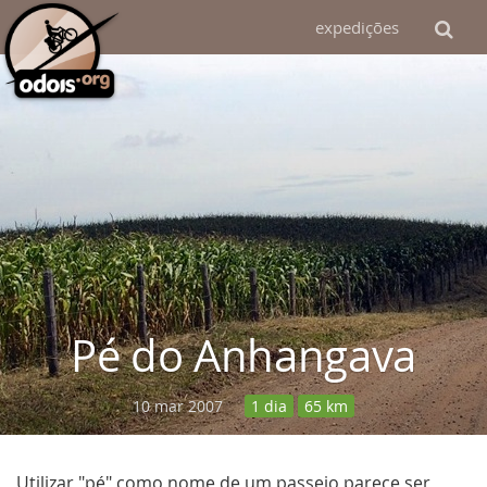
expedições
Pé do Anhangava
10 mar 2007
1 dia
65 km
Utilizar "pé" como nome de um passeio parece ser