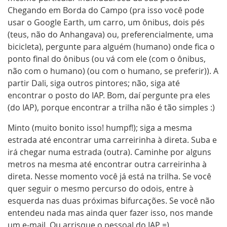
Chegando em Borda do Campo (pra isso você pode
usar o Google Earth, um carro, um ônibus, dois pés
(teus, não do Anhangava) ou, preferencialmente, uma
bicicleta), pergunte para alguém (humano) onde fica o
ponto final do ônibus (ou vá com ele (com o ônibus,
não com o humano) (ou com o humano, se preferir)). A
partir Dali, siga outros pintores; não, siga até
encontrar o posto do IAP. Bom, daí pergunte pra eles
(do IAP), porque encontrar a trilha não é tão simples :)
Minto (muito bonito isso! humpf!); siga a mesma
estrada até encontrar uma carreirinha à direta. Suba e
irá chegar numa estrada (outra). Caminhe por alguns
metros na mesma até encontrar outra carreirinha à
direta. Nesse momento você já está na trilha. Se você
quer seguir o mesmo percurso do odois, entre à
esquerda nas duas próximas bifurcações. Se você não
entendeu nada mas ainda quer fazer isso, nos mande
um e-mail. Ou arrisque o pessoal do IAP =)