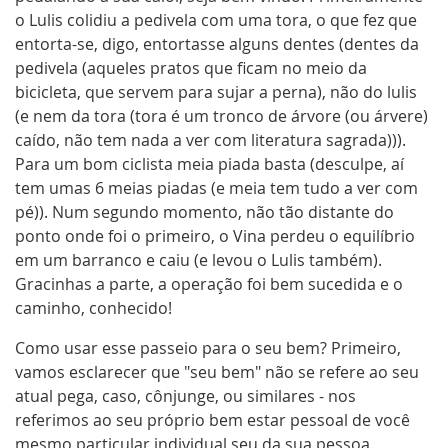
o Lulis colidiu a pedivela com uma tora, o que fez que
entorta-se, digo, entortasse alguns dentes (dentes da
pedivela (aqueles pratos que ficam no meio da
bicicleta, que servem para sujar a perna), não do lulis
(e nem da tora (tora é um tronco de árvore (ou árvere)
caído, não tem nada a ver com literatura sagrada))).
Para um bom ciclista meia piada basta (desculpe, aí
tem umas 6 meias piadas (e meia tem tudo a ver com
pé)). Num segundo momento, não tão distante do
ponto onde foi o primeiro, o Vina perdeu o equilíbrio
em um barranco e caiu (e levou o Lulis também).
Gracinhas a parte, a operação foi bem sucedida e o
caminho, conhecido!
Como usar esse passeio para o seu bem? Primeiro,
vamos esclarecer que "seu bem" não se refere ao seu
atual pega, caso, cônjunge, ou similares - nos
referimos ao seu próprio bem estar pessoal de você
mesmo particular individual seu da sua pessoa.