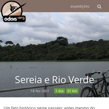
expedições
Sereia e Rio Verde
18 fev 2007
1 dia
91 km
Um fato histórico neste passeio: antes mesmo do